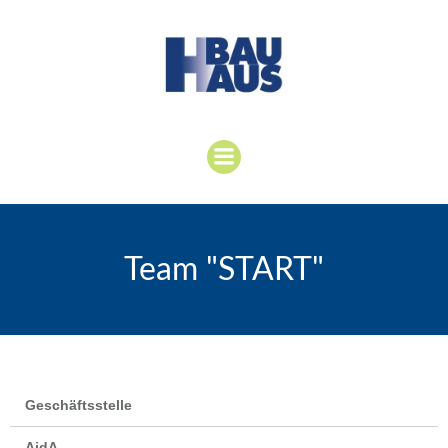
Team "START"
Geschäftsstelle
AidA