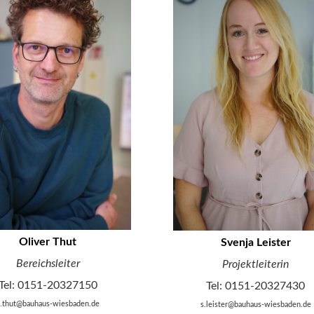
Oliver Thut
Svenja Leister
Bereichsleiter
Projektleiterin
Tel: 0151-20327150
Tel: 0151-20327430
.
thut@bauhaus-wiesbaden.de
s.leister@bauhaus-wiesbaden.de