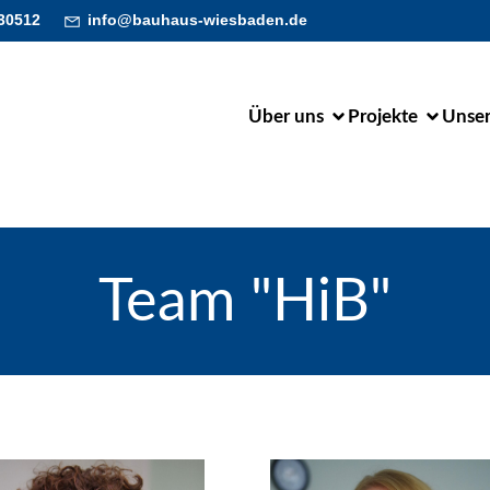
30512
info@bauhaus-wiesbaden.de
Über uns
Projekte
Unser
Team "HiB"