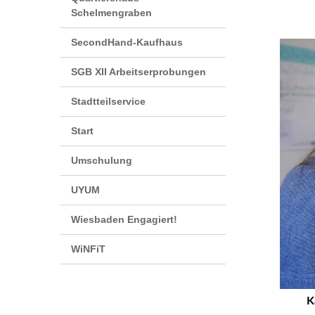
Schelmengraben
SecondHand-Kaufhaus
SGB XII Arbeitserprobungen
Stadtteilservice
Start
Umschulung
UYUM
Wiesbaden Engagiert!
WiNFiT
K