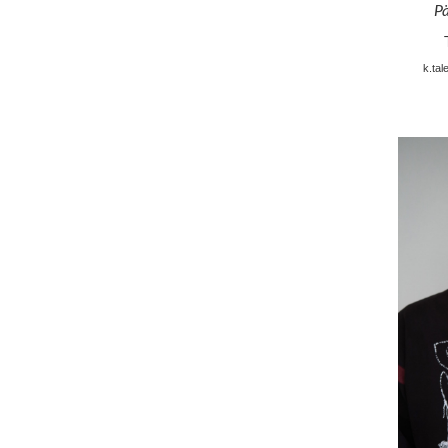
P
k.ta