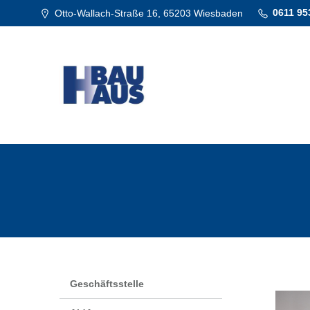
0611 95
Otto-Wallach-Straße 16, 65203 Wiesbaden
Geschäftsstelle