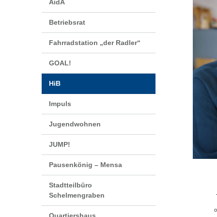
AidA
Betriebsrat
Fahrradstation „der Radler“
GOAL!
HiB
Impuls
Jugendwohnen
JUMP!
Pausenkönig – Mensa
Stadtteilbüro 
Schelmengraben
o
Quartiershaus 