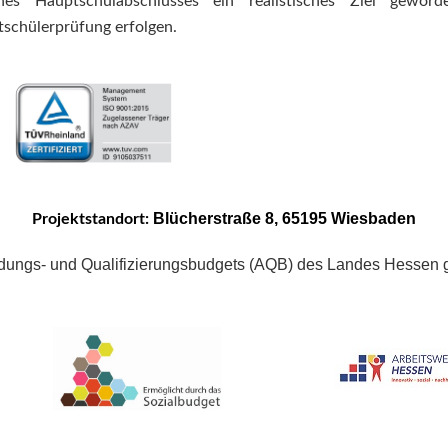
es Hauptschulabschlusses ein realistisches Ziel geword
tschülerprüfung erfolgen.
Blücherstraße 8, 65195 Wiesbaden
Projektstandort:
ildungs- und Qualifizierungsbudgets (AQB) des Landes Hessen g