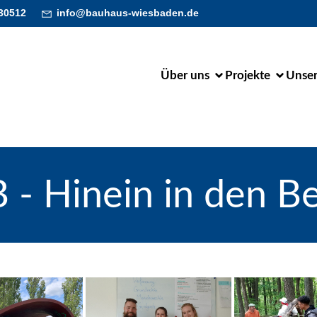
30512
info@bauhaus-wiesbaden.de
Über uns
Projekte
Unser
 - Hinein in den B