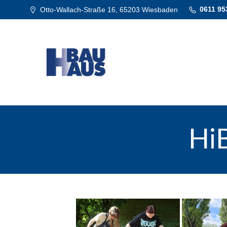
0611 95
Otto-Wallach-Straße 16, 65203 Wiesbaden
HiB